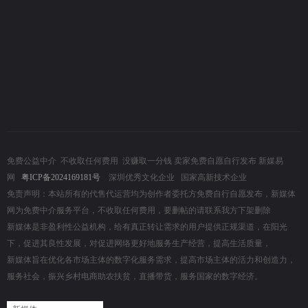
免费公益中介
不收取任何费用 没赚取一分钱 卖家免费自愿自行发布 新媒易
网
粤ICP备2024169181号
深圳优秀文化企业 国家高新技术企业
免责声明：本站所有的代售代运营均为创作者委托方免费自行自愿发布，新媒体
网为免费中介服务平台，不收取任何费用，要删帖的请联系我方下架删除
新媒体是非盈利性公益机构，给有真正转让需求的用户提供正规渠道，在阳光
下，促进其良性发展，对促进网络更好地服务生产经营，提高生活质量，
新媒体旨在优化各市场主体的数字化服务需求，提高市场主体的活力和创造力，
服务社会，振兴乡村电商助农扶贫，直播带货，服务国家的数字经济。