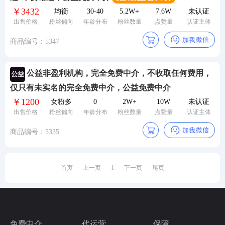
￥3432
均衡
30-40
5.2W+
7.6W
未认证
24小时服务热线：
出售价格
粉丝偏向
年龄分布
粉丝数量
点赞量
认证主体
商品编号：5347
公益非盈利机构，完全免费中介，不收取任何费用，
仅只有未实名的完全免费中介，公益免费中介
￥1200
女粉多
0
2W+
10W
未认证
出售价格
粉丝偏向
年龄分布
粉丝数量
点赞量
认证主体
商品编号：5335
首页
上一页
1
下一页
尾页
免费中介
代运营
保障