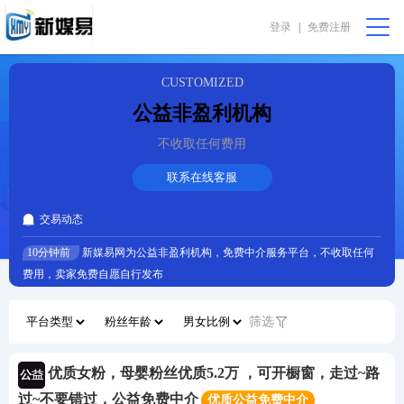
登录
|
免费注册
会员中心
购物篮 [0]
我要代售
在线咨询
CUSTOMIZED
公益非盈利机构
首页
不收取任何费用
公益非盈利
联系在线客服
交易动态
直播助农
10分钟前
新媒易网为公益非盈利机构，免费中介服务平台，不收取任何
费用，卖家免费自愿自行发布
振兴乡村
筛选
完全免费
优质女粉，母婴粉丝优质5.2万 ，可开橱窗，走过~路
我要求购
过~不要错过，公益免费中介
优质公益免费中介